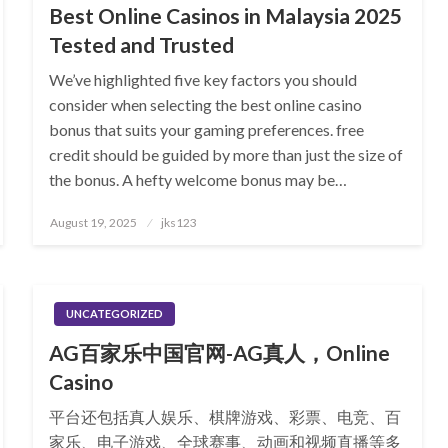
Best Online Casinos in Malaysia 2025
Tested and Trusted
We’ve highlighted five key factors you should
consider when selecting the best online casino
bonus that suits your gaming preferences. free
credit should be guided by more than just the size of
the bonus. A hefty welcome bonus may be…
Posted
August 19, 2025
jks123
on
UNCATEGORIZED
AG百家乐中国官网-AG真人，Online
Casino
平台还包括真人娱乐、棋牌游戏、彩票、电竞、百
家乐、电子游戏、全球赛事、动画和视频直播等多