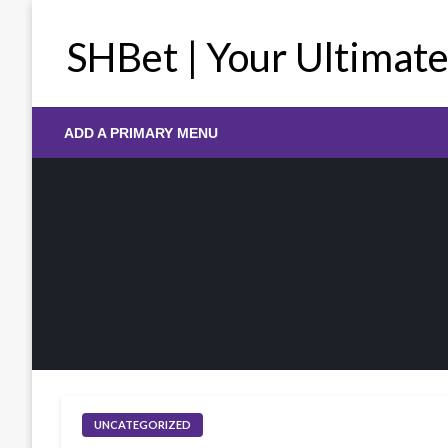
Skip
to
SHBet | Your Ultimat
content
ADD A PRIMARY MENU
UNCATEGORIZED