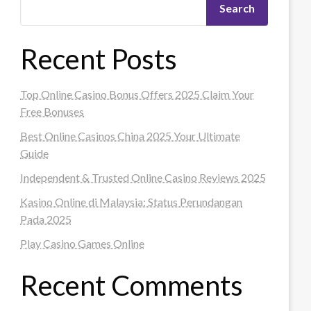
Search
Recent Posts
Top Online Casino Bonus Offers 2025 Claim Your
Free Bonuses
Best Online Casinos China 2025 Your Ultimate
Guide
Independent & Trusted Online Casino Reviews 2025
Kasino Online di Malaysia: Status Perundangan
Pada 2025
Play Casino Games Online
Recent Comments