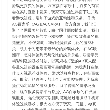
游戏更真实的体验。 在直播百家乐中，真实的荷官
会在实时直播中发牌，玩家可以通过界面下注并观
看游戏进程，增加了游戏的互动性和乐趣。 作为
AG百家乐（AG BACCARAT）官方直营，我们汇
聚了全网最美的荷官，由七国佳丽倾情出演。 我们
采用独创的娱乐与专业双模式，提供极致高清的视
觉盛宴。 不仅如此，我们还提供多元化的游戏种
类，致力于为您带来最舒心的游戏体验。 在AG欧
洲厅，您将体验到无与伦比的娱乐乐趣，尽情享受
精彩刺激的游戏时刻。以高规格打造的AB真人配
备最先进的设备及富丽堂皇的装潢，为玩家打造绝
佳真人视讯游戏体验。 游戏选择多样化，包括百家
乐、骰宝、轮盘等，加上全天侯监控管理，为玩家
提供稳定流畅的游戏服务。 除了传统的博彩场所
外，现在很多博彩平台都提供AG百家乐的在线游
戏服务。 这让玩家可以随时随地通过电脑或手机来
体验这款游戏，极大地方便了玩家。 而且， ag真
人 。 AG捕鱼游戏是一款刺激有趣的休闲游戏，玩